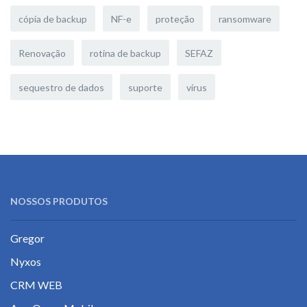
cópia de backup
NF-e
proteção
ransomware
Renovação
rotina de backup
SEFAZ
sequestro de dados
suporte
vírus
NOSSOS PRODUTOS
Gregor
Nyxos
CRM WEB